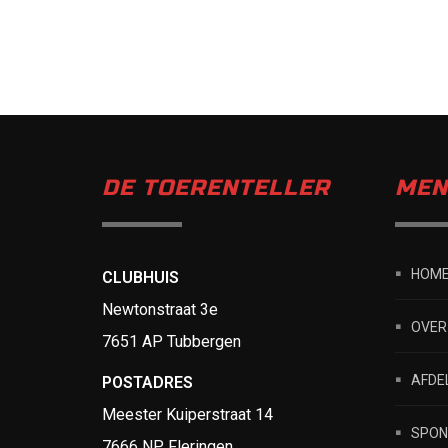
DE TOERENTELLER
MEN
HOM
CLUBHUIS
Newtonstraat 3e
OVER
7651 AP Tubbergen
AFDE
POSTADRES
Meester Kuiperstraat 14
SPON
7666 NP Fleringen