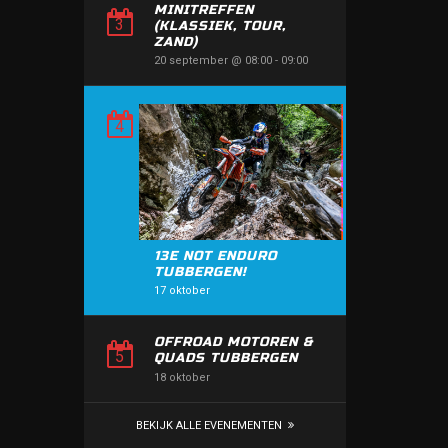
MINITREFFEN
(KLASSIEK, TOUR,
ZAND)
20 september @ 08:00
-
09:00
13E NOT ENDURO
TUBBERGEN!
17 oktober
OFFROAD MOTOREN &
QUADS TUBBERGEN
18 oktober
BEKIJK ALLE EVENEMENTEN